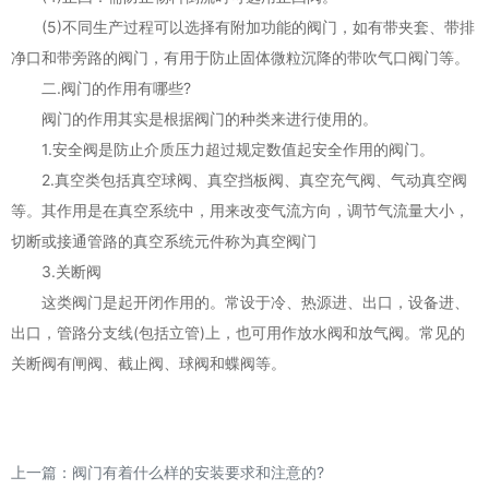
(5)不同生产过程可以选择有附加功能的阀门，如有带夹套、带排
净口和带旁路的阀门，有用于防止固体微粒沉降的带吹气口阀门等。
二.阀门的作用有哪些?
阀门的作用其实是根据阀门的种类来进行使用的。
1.安全阀是防止介质压力超过规定数值起安全作用的阀门。
2.真空类包括真空球阀、真空挡板阀、真空充气阀、气动真空阀
等。其作用是在真空系统中，用来改变气流方向，调节气流量大小，
切断或接通管路的真空系统元件称为真空阀门
3.关断阀
这类阀门是起开闭作用的。常设于冷、热源进、出口，设备进、
出口，管路分支线(包括立管)上，也可用作放水阀和放气阀。常见的
关断阀有闸阀、截止阀、球阀和蝶阀等。
上一篇：
阀门有着什么样的安装要求和注意的?