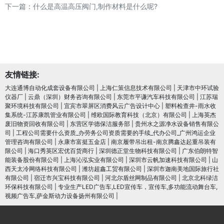
下一篇：
什么是高温高压阀门,制作材料是什么呢?
友情链接:
大连通博自动化成套设备有限公司
|
上海仁策信息技术有限公司
|
天津市中环试验
仪器厂
|
云鼎（深圳）财务咨询有限公司
|
东莞市平谦汽车科技有限公司
|
江苏瑞
聚环境科技有限公司
|
宜宾市翠屏区消费风云广告设计中心
|
塑料检查井-雨水收
集系统-江苏康凯管业有限公司
|
维欧国际教育科技（北京）有限公司
|
上海英杰
废旧物资回收有限公司
|
东营区学德保洁服务部
|
贵州水之源净水设备销售有限公
司
|
工程公司需要什么资质_办劳务公司资质需要的手续_代办公司_广州鸿运企业
管理咨询有限公司
|
永康市富挺五金店
|
南京履带吊出租-南京腾鑫达起重吊装有
限公司
|
海口秀英区宏优百货商行
|
深圳德正堂生物科技有限公司
|
广东伯朗特智
能装备股份有限公司
|
上海沁泓实业有限公司
|
深圳市云帆加速科技有限公司
|
山
西天太冷网络科技有限公司
|
潍坊超鑫工贸有限公司
|
深圳市迦南美地国际旅行社
有限公司
|
宿迁市兴宝科技有限公司
|
河北尔盾丝网制品有限公司
|
北京北科绿洁
环保科技有限公司
|
专业生产LED广告车,LED宣传车，宣传车,多功能流动舞台车,
视频广告车,萨金斯动力设备扬州有限公司
|