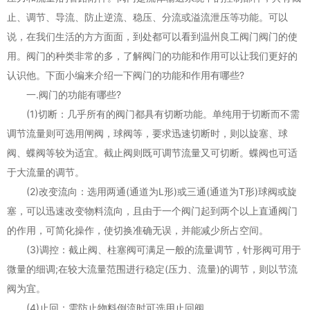
止、调节、导流、防止逆流、稳压、分流或溢流泄压等功能。可以
说，在我们生活的方方面面，到处都可以看到温州良工阀门阀门的使
用。阀门的种类非常的多，了解阀门的功能和作用可以让我们更好的
认识他。下面小编来介绍一下阀门的功能和作用有哪些?
一.阀门的功能有哪些?
(1)切断：几乎所有的阀门都具有切断功能。单纯用于切断而不需
调节流量则可选用闸阀，球阀等，要求迅速切断时，则以旋塞、球
阀、蝶阀等较为适宜。截止阀则既可调节流量又可切断。蝶阀也可适
于大流量的调节。
(2)改变流向：选用两通(通道为L形)或三通(通道为T形)球阀或旋
塞，可以迅速改变物料流向，且由于一个阀门起到两个以上直通阀门
的作用，可简化操作，使切换准确无误，并能减少所占空间。
(3)调控：截止阀、柱塞阀可满足一般的流量调节，针形阀可用于
微量的细调;在较大流量范围进行稳定(压力、流量)的调节，则以节流
阀为宜。
(4)止回：需防止物料倒流时可选用止回阀。