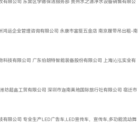
收有限公司
东营区学德保洁服务部
贵州水之源净水设备销售有限公
广州鸿运企业管理咨询有限公司
永康市富挺五金店
南京履带吊出租-南
物科技有限公司
广东伯朗特智能装备股份有限公司
上海沁泓实业有
潍坊超鑫工贸有限公司
深圳市迦南美地国际旅行社有限公司
宿迁市
技有限公司
专业生产LED广告车,LED宣传车，宣传车,多功能流动舞