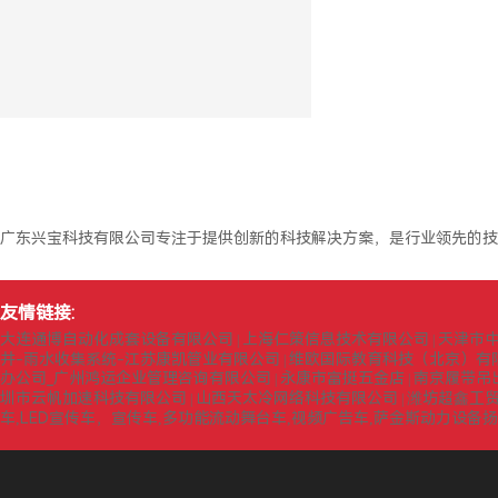
广东兴宝科技有限公司专注于提供创新的科技解决方案，是行业领先的技
友情链接:
大连通博自动化成套设备有限公司
上海仁策信息技术有限公司
天津市
|
|
井-雨水收集系统-江苏康凯管业有限公司
维欧国际教育科技（北京）有
|
办公司_广州鸿运企业管理咨询有限公司
永康市富挺五金店
南京履带吊
|
|
圳市云帆加速科技有限公司
山西天太冷网络科技有限公司
潍坊超鑫工
|
|
车,LED宣传车，宣传车,多功能流动舞台车,视频广告车,萨金斯动力设备