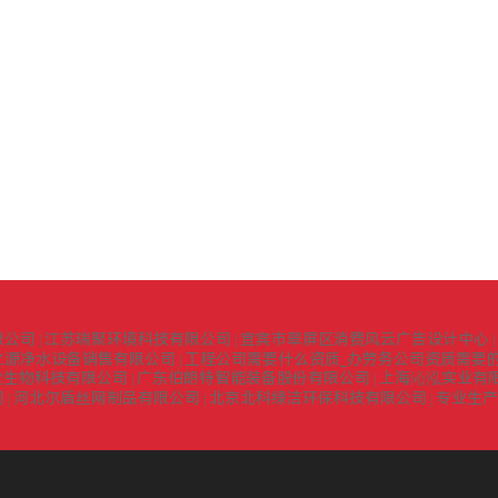
限公司
江苏瑞聚环境科技有限公司
宜宾市翠屏区消费风云广告设计中心
|
|
|
之源净水设备销售有限公司
工程公司需要什么资质_办劳务公司资质需要的
|
堂生物科技有限公司
广东伯朗特智能装备股份有限公司
上海沁泓实业有
|
|
司
河北尔盾丝网制品有限公司
北京北科绿洁环保科技有限公司
专业生产
|
|
|