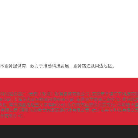
术服务提供商，致力于推动科技发展，服务宿迁及周边地区。
中环试验仪器厂
云鼎（深圳）财务咨询有限公司
东莞市平谦汽车科技有
|
|
限公司
上海英杰废旧物资回收有限公司
东营区学德保洁服务部
贵州水
|
|
|
出租-南京腾鑫达起重吊装有限公司
海口秀英区宏优百货商行
深圳德正
|
|
贸有限公司
深圳市迦南美地国际旅行社有限公司
宿迁市兴宝科技有限公
|
|
扬州有限公司
|