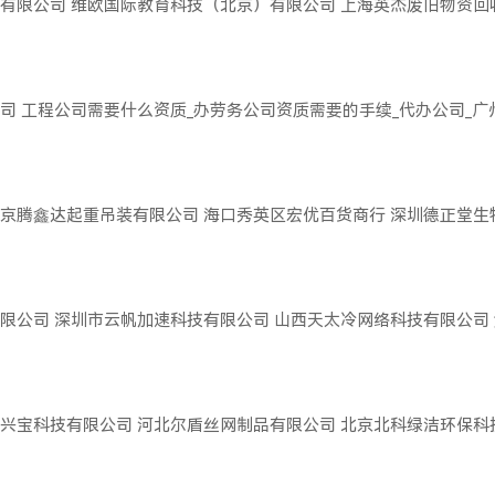
有限公司
维欧国际教育科技（北京）有限公司
上海英杰废旧物资回
司
工程公司需要什么资质_办劳务公司资质需要的手续_代办公司_
京腾鑫达起重吊装有限公司
海口秀英区宏优百货商行
深圳德正堂生
限公司
深圳市云帆加速科技有限公司
山西天太冷网络科技有限公司
兴宝科技有限公司
河北尔盾丝网制品有限公司
北京北科绿洁环保科