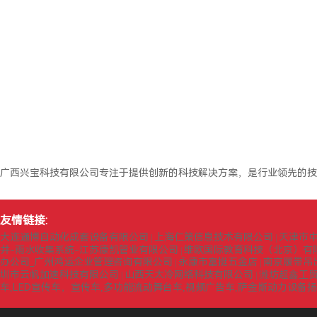
广西兴宝科技有限公司专注于提供创新的科技解决方案，是行业领先的技
友情链接:
大连通博自动化成套设备有限公司
上海仁策信息技术有限公司
天津市
|
|
井-雨水收集系统-江苏康凯管业有限公司
维欧国际教育科技（北京）有
|
办公司_广州鸿运企业管理咨询有限公司
永康市富挺五金店
南京履带吊
|
|
圳市云帆加速科技有限公司
山西天太冷网络科技有限公司
潍坊超鑫工
|
|
车,LED宣传车，宣传车,多功能流动舞台车,视频广告车,萨金斯动力设备