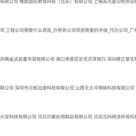
有限公司
维欧国际教育科技（北京）有限公司
上海英杰废旧物资回
司
工程公司需要什么资质_办劳务公司资质需要的手续_代办公司_
京腾鑫达起重吊装有限公司
海口秀英区宏优百货商行
深圳德正堂生
限公司
深圳市云帆加速科技有限公司
山西天太冷网络科技有限公司
兴宝科技有限公司
河北尔盾丝网制品有限公司
北京北科绿洁环保科