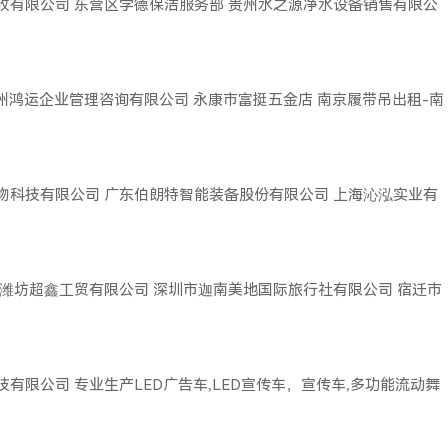
收有限公司
东营区学德保洁服务部
贵州水之源净水设备销售有限公
广州鸿运企业管理咨询有限公司
永康市富挺五金店
南京履带吊出租-南
物科技有限公司
广东伯朗特智能装备股份有限公司
上海沁泓实业有
潍坊超鑫工贸有限公司
深圳市迦南美地国际旅行社有限公司
宿迁市
技有限公司
专业生产LED广告车,LED宣传车，宣传车,多功能流动舞