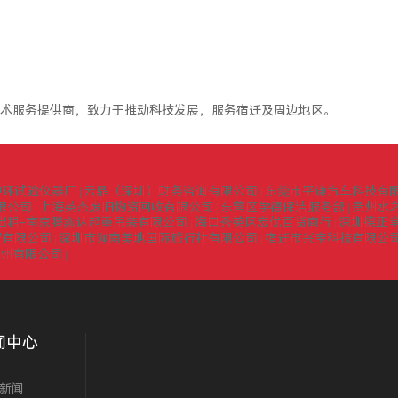
术服务提供商，致力于推动科技发展，服务宿迁及周边地区。
中环试验仪器厂
云鼎（深圳）财务咨询有限公司
东莞市平谦汽车科技有
|
|
限公司
上海英杰废旧物资回收有限公司
东营区学德保洁服务部
贵州水
|
|
|
出租-南京腾鑫达起重吊装有限公司
海口秀英区宏优百货商行
深圳德正
|
|
贸有限公司
深圳市迦南美地国际旅行社有限公司
宿迁市兴宝科技有限公
|
|
扬州有限公司
|
闻中心
新闻