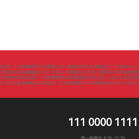
限公司
江苏瑞聚环境科技有限公司
宜宾市翠屏区消费风云广告设计中心
|
|
|
之源净水设备销售有限公司
工程公司需要什么资质_办劳务公司资质需要的
|
堂生物科技有限公司
广东伯朗特智能装备股份有限公司
上海沁泓实业有
|
|
司
河北尔盾丝网制品有限公司
北京北科绿洁环保科技有限公司
专业生产
|
|
|
111 0000 1111
周一到周日 8:30-21:30