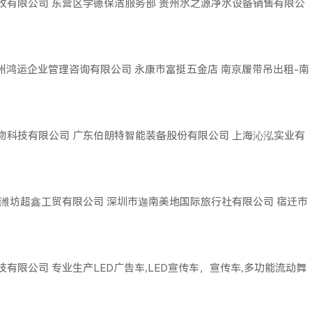
收有限公司
东营区学德保洁服务部
贵州水之源净水设备销售有限公
广州鸿运企业管理咨询有限公司
永康市富挺五金店
南京履带吊出租-南
物科技有限公司
广东伯朗特智能装备股份有限公司
上海沁泓实业有
潍坊超鑫工贸有限公司
深圳市迦南美地国际旅行社有限公司
宿迁市
技有限公司
专业生产LED广告车,LED宣传车，宣传车,多功能流动舞