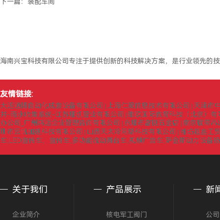
下一篇：
装配车间
海南兴宝科技有限公司专注于提供创新的科技解决方案，是行业领先的技
友情链接:
大连通博自动化成套设备有限公司
上海仁策信息技术有限公司
天津市
|
|
井-雨水收集系统-江苏康凯管业有限公司
维欧国际教育科技（北京）有
|
办公司_广州鸿运企业管理咨询有限公司
永康市富挺五金店
南京履带吊
|
|
圳市云帆加速科技有限公司
山西天太冷网络科技有限公司
潍坊超鑫工
|
|
车,LED宣传车，宣传车,多功能流动舞台车,视频广告车,萨金斯动力设备
关于我们
产品展示
新
企业简介
核电军工阀门
公司