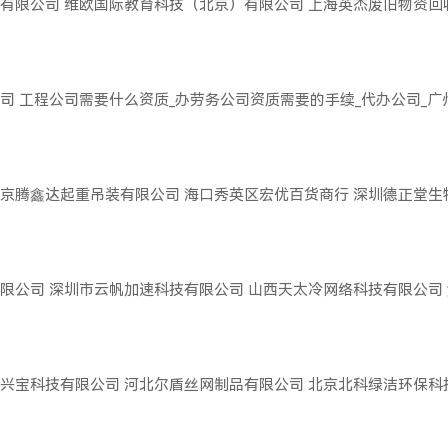
有限公司
维欧国际教育科技（北京）有限公司
上海英杰废旧物资回
司
工程公司需要什么资质_办劳务公司资质需要的手续_代办公司_
京腾鑫达起重吊装有限公司
海口秀英区宏优百货商行
深圳德正堂生
限公司
深圳市云帆加速科技有限公司
山西天太冷网络科技有限公司
兴宝科技有限公司
河北尔盾丝网制品有限公司
北京北科绿洁环保科