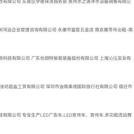
收有限公司
东营区学德保洁服务部
贵州水之源净水设备销售有限公
广州鸿运企业管理咨询有限公司
永康市富挺五金店
南京履带吊出租-南
物科技有限公司
广东伯朗特智能装备股份有限公司
上海沁泓实业有
潍坊超鑫工贸有限公司
深圳市迦南美地国际旅行社有限公司
宿迁市
技有限公司
专业生产LED广告车,LED宣传车，宣传车,多功能流动舞