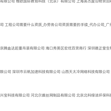
有限公司
维欧国际教育科技（北京）有限公司
上海英杰废旧物资回
司
工程公司需要什么资质_办劳务公司资质需要的手续_代办公司_
京腾鑫达起重吊装有限公司
海口秀英区宏优百货商行
深圳德正堂生
限公司
深圳市云帆加速科技有限公司
山西天太冷网络科技有限公司
兴宝科技有限公司
河北尔盾丝网制品有限公司
北京北科绿洁环保科