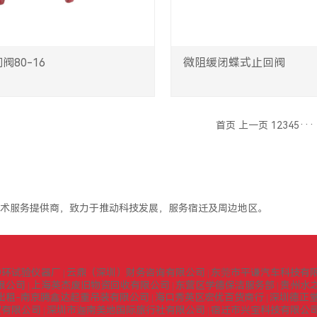
80-16
微阻缓闭蝶式止回阀
···
首页
上一页
1
2
3
4
5
术服务提供商，致力于推动科技发展，服务宿迁及周边地区。
中环试验仪器厂
云鼎（深圳）财务咨询有限公司
东莞市平谦汽车科技有
|
|
限公司
上海英杰废旧物资回收有限公司
东营区学德保洁服务部
贵州水
|
|
|
出租-南京腾鑫达起重吊装有限公司
海口秀英区宏优百货商行
深圳德正
|
|
贸有限公司
深圳市迦南美地国际旅行社有限公司
宿迁市兴宝科技有限公
|
|