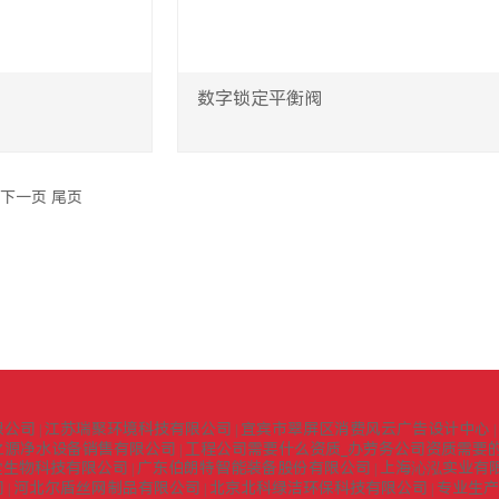
数字锁定平衡阀
下一页
尾页
限公司
江苏瑞聚环境科技有限公司
宜宾市翠屏区消费风云广告设计中心
|
|
|
之源净水设备销售有限公司
工程公司需要什么资质_办劳务公司资质需要的
|
堂生物科技有限公司
广东伯朗特智能装备股份有限公司
上海沁泓实业有
|
|
司
河北尔盾丝网制品有限公司
北京北科绿洁环保科技有限公司
专业生产
|
|
|