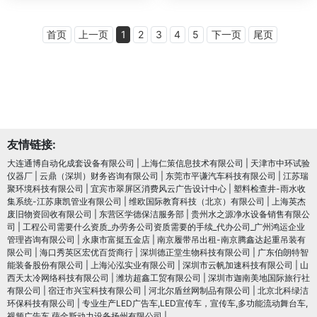
首页
上一页
1
2
3
4
5
下一页
尾页
友情链接:
大连通博自动化成套设备有限公司
|
上海仁策信息技术有限公司
|
天津市中环试验
仪器厂
|
云鼎（深圳）财务咨询有限公司
|
东莞市平谦汽车科技有限公司
|
江苏瑞
聚环境科技有限公司
|
宜宾市翠屏区消费风云广告设计中心
|
塑料检查井-雨水收
集系统-江苏康凯管业有限公司
|
维欧国际教育科技（北京）有限公司
|
上海英杰
废旧物资回收有限公司
|
东营区学德保洁服务部
|
贵州水之源净水设备销售有限公
司
|
工程公司需要什么资质_办劳务公司资质需要的手续_代办公司_广州鸿运企业
管理咨询有限公司
|
永康市富挺五金店
|
南京履带吊出租-南京腾鑫达起重吊装有
限公司
|
海口秀英区宏优百货商行
|
深圳德正堂生物科技有限公司
|
广东伯朗特智
能装备股份有限公司
|
上海沁泓实业有限公司
|
深圳市云帆加速科技有限公司
|
山
西天太冷网络科技有限公司
|
潍坊超鑫工贸有限公司
|
深圳市迦南美地国际旅行社
有限公司
|
宿迁市兴宝科技有限公司
|
河北尔盾丝网制品有限公司
|
北京北科绿洁
环保科技有限公司
|
专业生产LED广告车,LED宣传车，宣传车,多功能流动舞台车,
视频广告车,萨金斯动力设备扬州有限公司
|