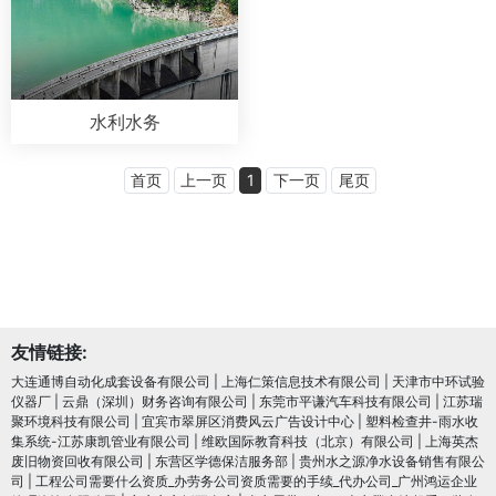
水利水务
首页
上一页
1
下一页
尾页
友情链接:
大连通博自动化成套设备有限公司
|
上海仁策信息技术有限公司
|
天津市中环试验
仪器厂
|
云鼎（深圳）财务咨询有限公司
|
东莞市平谦汽车科技有限公司
|
江苏瑞
聚环境科技有限公司
|
宜宾市翠屏区消费风云广告设计中心
|
塑料检查井-雨水收
集系统-江苏康凯管业有限公司
|
维欧国际教育科技（北京）有限公司
|
上海英杰
废旧物资回收有限公司
|
东营区学德保洁服务部
|
贵州水之源净水设备销售有限公
司
|
工程公司需要什么资质_办劳务公司资质需要的手续_代办公司_广州鸿运企业