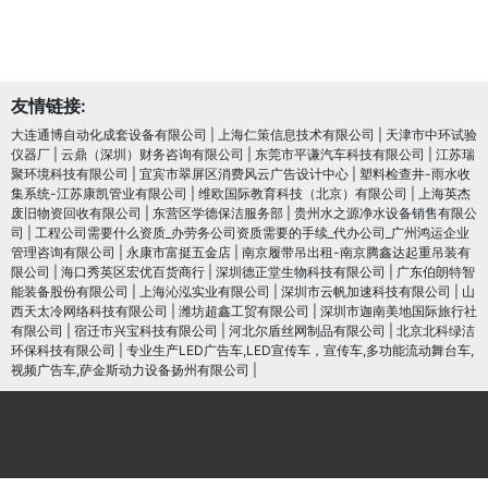
友情链接:
大连通博自动化成套设备有限公司
|
上海仁策信息技术有限公司
|
天津市中环试验
仪器厂
|
云鼎（深圳）财务咨询有限公司
|
东莞市平谦汽车科技有限公司
|
江苏瑞
聚环境科技有限公司
|
宜宾市翠屏区消费风云广告设计中心
|
塑料检查井-雨水收
集系统-江苏康凯管业有限公司
|
维欧国际教育科技（北京）有限公司
|
上海英杰
废旧物资回收有限公司
|
东营区学德保洁服务部
|
贵州水之源净水设备销售有限公
司
|
工程公司需要什么资质_办劳务公司资质需要的手续_代办公司_广州鸿运企业
管理咨询有限公司
|
永康市富挺五金店
|
南京履带吊出租-南京腾鑫达起重吊装有
限公司
|
海口秀英区宏优百货商行
|
深圳德正堂生物科技有限公司
|
广东伯朗特智
能装备股份有限公司
|
上海沁泓实业有限公司
|
深圳市云帆加速科技有限公司
|
山
西天太冷网络科技有限公司
|
潍坊超鑫工贸有限公司
|
深圳市迦南美地国际旅行社
有限公司
|
宿迁市兴宝科技有限公司
|
河北尔盾丝网制品有限公司
|
北京北科绿洁
环保科技有限公司
|
专业生产LED广告车,LED宣传车，宣传车,多功能流动舞台车,
视频广告车,萨金斯动力设备扬州有限公司
|