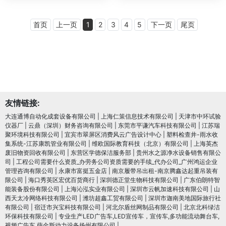
首页
上一页
1
2
3
4
5
下一页
尾页
友情链接:
大连通博自动化成套设备有限公司
|
上海仁策信息技术有限公司
|
天津市中环试验
仪器厂
|
云鼎（深圳）财务咨询有限公司
|
东莞市平谦汽车科技有限公司
|
江苏瑞
聚环境科技有限公司
|
宜宾市翠屏区消费风云广告设计中心
|
塑料检查井-雨水收
集系统-江苏康凯管业有限公司
|
维欧国际教育科技（北京）有限公司
|
上海英杰
废旧物资回收有限公司
|
东营区学德保洁服务部
|
贵州水之源净水设备销售有限公
司
|
工程公司需要什么资质_办劳务公司资质需要的手续_代办公司_广州鸿运企业
管理咨询有限公司
|
永康市富挺五金店
|
南京履带吊出租-南京腾鑫达起重吊装有
限公司
|
海口秀英区宏优百货商行
|
深圳德正堂生物科技有限公司
|
广东伯朗特智
能装备股份有限公司
|
上海沁泓实业有限公司
|
深圳市云帆加速科技有限公司
|
山
西天太冷网络科技有限公司
|
潍坊超鑫工贸有限公司
|
深圳市迦南美地国际旅行社
有限公司
|
宿迁市兴宝科技有限公司
|
河北尔盾丝网制品有限公司
|
北京北科绿洁
环保科技有限公司
|
专业生产LED广告车,LED宣传车，宣传车,多功能流动舞台车,
视频广告车,萨金斯动力设备扬州有限公司
|