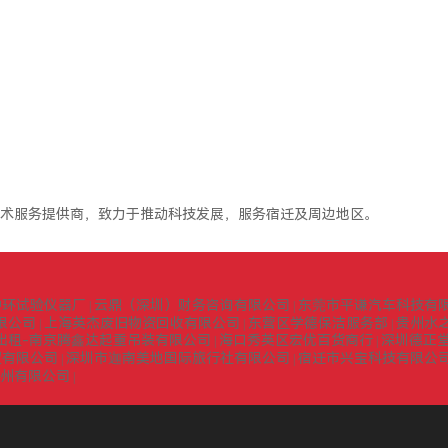
术服务提供商，致力于推动科技发展，服务宿迁及周边地区。
中环试验仪器厂
云鼎（深圳）财务咨询有限公司
东莞市平谦汽车科技有
|
|
限公司
上海英杰废旧物资回收有限公司
东营区学德保洁服务部
贵州水
|
|
|
出租-南京腾鑫达起重吊装有限公司
海口秀英区宏优百货商行
深圳德正
|
|
贸有限公司
深圳市迦南美地国际旅行社有限公司
宿迁市兴宝科技有限公
|
|
扬州有限公司
|