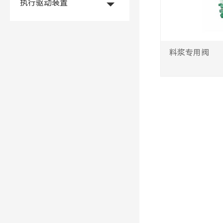
执行驱动装置
料浆专用阀