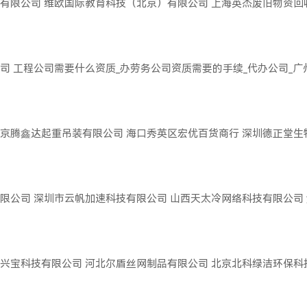
有限公司
维欧国际教育科技（北京）有限公司
上海英杰废旧物资回
司
工程公司需要什么资质_办劳务公司资质需要的手续_代办公司_
京腾鑫达起重吊装有限公司
海口秀英区宏优百货商行
深圳德正堂生
限公司
深圳市云帆加速科技有限公司
山西天太冷网络科技有限公司
兴宝科技有限公司
河北尔盾丝网制品有限公司
北京北科绿洁环保科