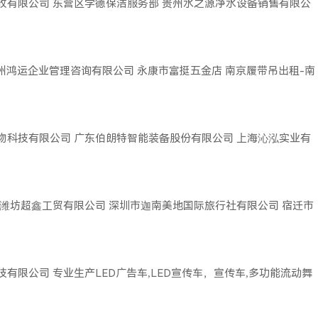
收有限公司
东营区学德保洁服务部
贵州水之源净水设备销售有限公
广州鸿运企业管理咨询有限公司
永康市富挺五金店
南京履带吊出租-南
物科技有限公司
广东伯朗特智能装备股份有限公司
上海沁泓实业有
潍坊超鑫工贸有限公司
深圳市迦南美地国际旅行社有限公司
宿迁市
技有限公司
专业生产LED广告车,LED宣传车，宣传车,多功能流动舞