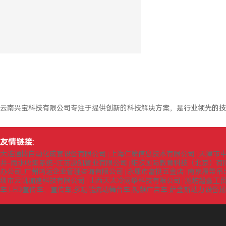
云南兴宝科技有限公司专注于提供创新的科技解决方案，是行业领先的技
友情链接:
大连通博自动化成套设备有限公司
上海仁策信息技术有限公司
天津市
|
|
井-雨水收集系统-江苏康凯管业有限公司
维欧国际教育科技（北京）有
|
办公司_广州鸿运企业管理咨询有限公司
永康市富挺五金店
南京履带吊
|
|
圳市云帆加速科技有限公司
山西天太冷网络科技有限公司
潍坊超鑫工
|
|
车,LED宣传车，宣传车,多功能流动舞台车,视频广告车,萨金斯动力设备