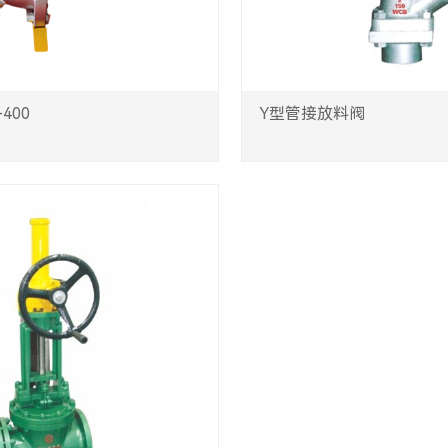
400
Y型管接放料阀