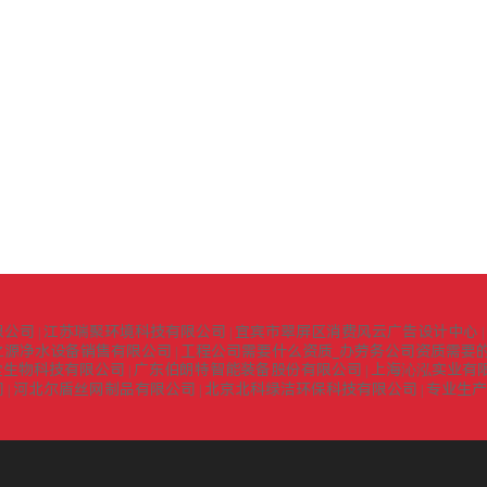
限公司
江苏瑞聚环境科技有限公司
宜宾市翠屏区消费风云广告设计中心
|
|
|
之源净水设备销售有限公司
工程公司需要什么资质_办劳务公司资质需要的
|
堂生物科技有限公司
广东伯朗特智能装备股份有限公司
上海沁泓实业有
|
|
司
河北尔盾丝网制品有限公司
北京北科绿洁环保科技有限公司
专业生产
|
|
|